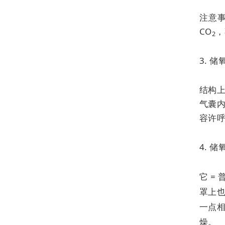
注意事
CO
，
2
3. 
结构
气囊内
容许呼
4. 
它 =
罩上
一点
燥。