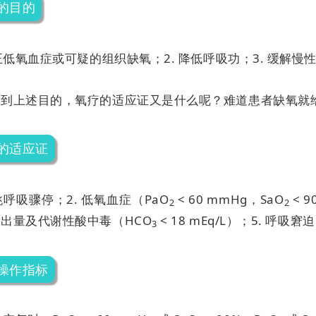
的目的
纠正低氧血症或可疑的组织缺氧；
2. 降低呼吸功；
3. 缓解
达到上述目的，氧疗的适应证又是什么呢？难道患者缺氧就
的适应证
心跳呼吸骤停；
2. 低氧血症（PaO
< 60 mmHg，SaO
< 
2
2
出量及代谢性酸中毒（HCO
< 18 mEq/L）；
5. 呼吸窘迫
3
操作指标