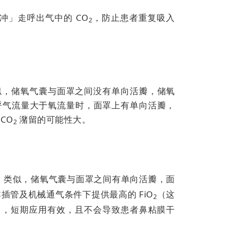
冲」走呼出气中的 CO
，防止患者重复吸入
2
似，储氧气囊与面罩之间没有单向活瓣，储氧
呼气流量大于氧流量时，面罩上有单向活瓣，
CO
潴留的可能性大。
2
）类似，
储氧气囊与面罩之间有单向活瓣，面
插管及机械通气条件下提供最高的 FiO
（这
2
），短期应用有效，且不会导致患者鼻粘膜干