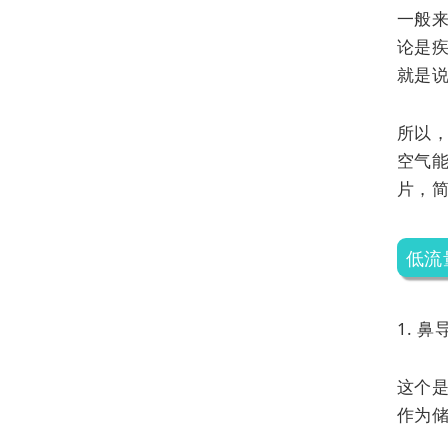
一般
论是
就是
所以
空气
片，
低流
1. 鼻
这个
作为储