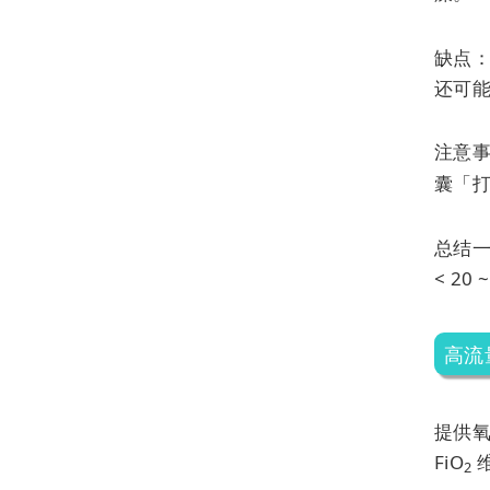
缺点
还可
注意
囊「
总结一
< 20
高流
提供氧
FiO
2