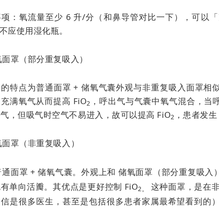
项：氧流量至少 6 升/分（和鼻导管对比一下），可以「
不应使用湿化瓶。
储氧面罩（部分重复吸入）
上的特点为普通面罩 + 储氧气囊外观与非重复吸入面罩相
充满氧气从而提高 FiO
，呼出气与气囊中氧气混合，当
2
气，但吸气时空气不易进入，故可以提高 FiO
，患者发生 
2
储氧面罩（非重复吸入）
 普通面罩 + 储氧气囊。外观上和
储氧面罩（部分重复吸入
也有单向活瓣。其优点是
更好控制 FiO
这种面罩，是在非
2。
相信是很多医生，甚至是包括很多患者家属最希望看到的