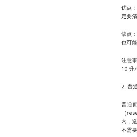
优点
定要
缺点：
也可
注意事
10 
2. 
普通
（res
内，造
不需