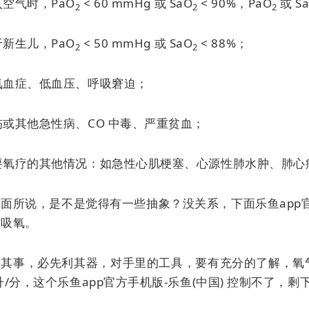
吸入空气时，PaO
< 60 mmHg 或 SaO
< 90%，PaO
或 S
2
2
2
对于新生儿，PaO
< 50 mmHg 或 SaO
< 88%；
2
2
低氧血症、低血压、呼吸窘迫；
创伤或其他急性病、CO 中毒、严重贫血；
需要氧疗的其他情况：如急性心肌梗塞、心源性肺水肿、肺心病、
面所说，是不是觉得有一些抽象？没关系，下面乐鱼app官
谈吸氧。
善其事，必先利其器，对手里的工具，要有充分的了解，氧气
0 升/分，这个乐鱼app官方手机版-乐鱼(中国) 控制不了