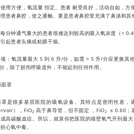
：使用方便，
氧流量
恒定。患者
耐受良好，活动自如，方
清理患者鼻腔，使之通畅。要是患者鼻腔里充满了鼻涕和其
每分钟通气量大的患者很难达到较高的吸入氧浓度（< 0.
能引起患者头痛或粘膜干燥。
项：氧流量最大 5 到 6 升/分，如需 > 5 升/分应
升/分，除了损伤呼吸道外，不能起到任何作用。
普通面罩
面罩是很多基层医院的吸氧设备。其特点是密闭性差，
ervoir），FiO
高于鼻导管，但不固定 ，FiO
≤ 0.60
2
2
成高碳酸血症。所以，就算你把医院的墙壁氧气开到最大，
要担心氧中毒。