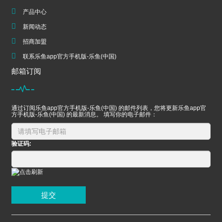
产品中心
新闻动态
招商加盟
联系乐鱼app官方手机版-乐鱼(中国)
邮箱订阅
通过订阅乐鱼app官方手机版-乐鱼(中国) 的邮件列表，您将更新乐鱼app官
方手机版-乐鱼(中国) 的最新消息。 填写你的电子邮件：
验证码:
提交