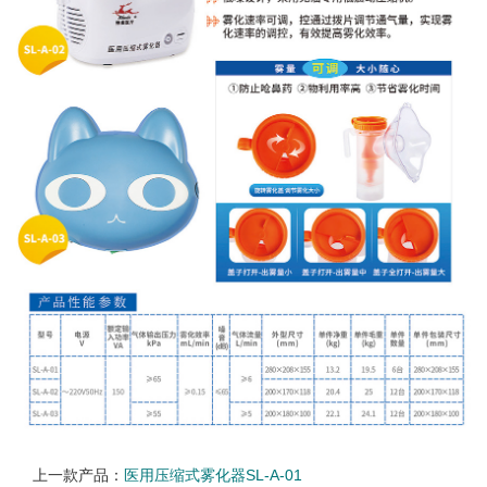
上一款产品：
医用压缩式雾化器SL-A-01