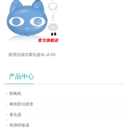
医用压缩式雾化器SL-A-03
产品中心
制氧机
褥疮防治床垫
雾化器
简易呼吸器